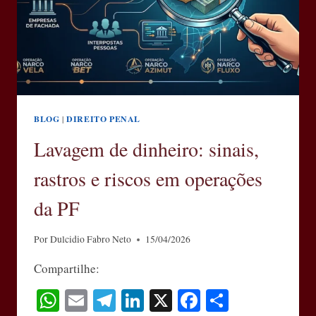
BLOG
|
DIREITO PENAL
Lavagem de dinheiro: sinais,
rastros e riscos em operações
da PF
Por
Dulcidio Fabro Neto
15/04/2026
Compartilhe:
WhatsApp
Email
Telegram
LinkedIn
X
Facebook
Share