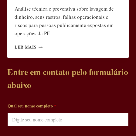
Análise técnica e preventiva sobre lavagem de
dinheiro, seus rastros, falhas operacionais e
riscos para pessoas publicamente expostas em
operações da PF.
LAVAGEM
LER MAIS
DE
DINHEIRO:
SINAIS,
Entre em contato pelo formulário
RASTROS
E
abaixo
RISCOS
EM
OPERAÇÕES
*
DA
Qual seu nome completo
*
s
PF
e
u
*