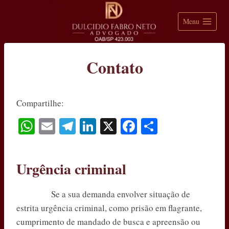
Pular
para
Menu
o
Conteúdo
Contato
Compartilhe:
W
E
Te
Li
X
Fa
S
ha
m
le
nk
ce
ha
ts
ail
gr
ed
bo
re
Urgência criminal
A
a
In
ok
pp
m
Se a sua demanda envolver situação de
estrita urgência criminal, como prisão em flagrante,
cumprimento de mandado de busca e apreensão ou