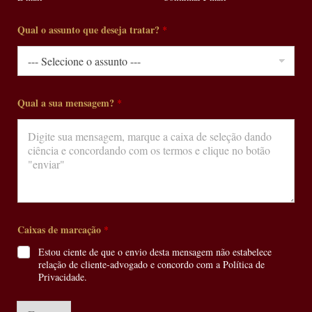
Qual o assunto que deseja tratar?
*
Qual a sua mensagem?
*
*
Caixas de marcação
*
a
Q
Estou ciente de que o envio desta mensagem não estabelece
u
relação de cliente-advogado e concordo com a Política de
a
Privacidade.
l