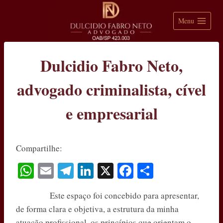
Pular
para
Menu
o
Conteúdo
Dulcidio Fabro Neto,
advogado criminalista, cível
e empresarial
Compartilhe:
W
E
Te
Li
X
Fa
S
ha
m
le
nk
ce
ha
Este espaço foi concebido para apresentar,
ts
ail
gr
ed
bo
re
de forma clara e objetiva, a estrutura da minha
A
a
In
ok
atuação profissional, os princípios que orientam o