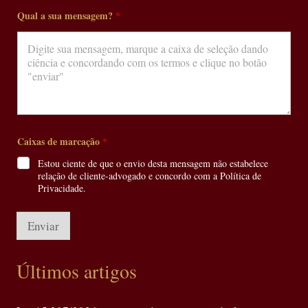
a
Qual a sua mensagem?
*
p
p
?
Caixas de marcação
*
Estou ciente de que o envio desta mensagem não estabelece
relação de cliente-advogado e concordo com a Política de
Privacidade.
Enviar
Últimos artigos